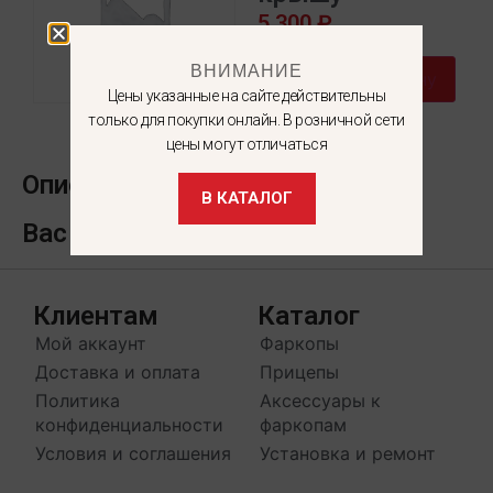
5 300
₽
ВНИМАНИЕ
В корзину
Цены указанные на сайте действительны
только для покупки онлайн. В розничной сети
цены могут отличаться
Описание
В КАТАЛОГ
Вас может заинтересовать
Клиентам
Каталог
Мой аккаунт
Фаркопы
Доставка и оплата
Прицепы
Политика
Аксессуары к
конфиденциальности
фаркопам
Условия и соглашения
Установка и ремонт