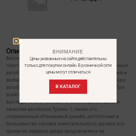
Описание
ВНИМАНИЕ
Автомобильный бокс Turino 1 выполнен из ABS
Цены указанные на сайте действительны
пластика с фигурным тиснением «Шагрень». Данный
только для покупки онлайн. В розничной сети
цены могут отличаться
автобокс подойдет на крышу многих автомобилей и
является наиболее востребованной моделью среди
В КАТАЛОГ
автобоксов производства компании PT GROUP. При
всей своей вместительности, внешне автобокс
выглядит очень компактно. Соотношение цены и
качества автобокса Турино 1, также его
современный обтекаемый дизайн, достаточная в
большинстве случаев вместительность делают его
одним из лидеров среди предлагаемых на