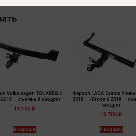
вать
оп Volkswagen TOUAREG с
Фаркоп LADA Granta Униве
-2018 — съемный квадрат
2018 — /Cross с 2018 — с
квадрат
18 100
₽
10 700
₽
В корзину
В корзину