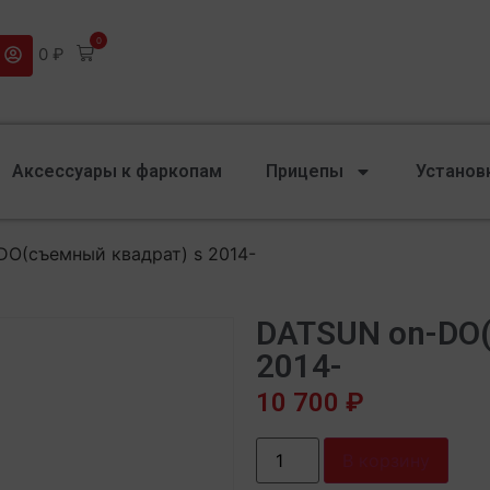
0
0
₽
Аксессуары к фаркопам
Прицепы
Установ
DO(съемный квадрат) s 2014-
DATSUN on-DO(
2014-
10 700
₽
В корзину