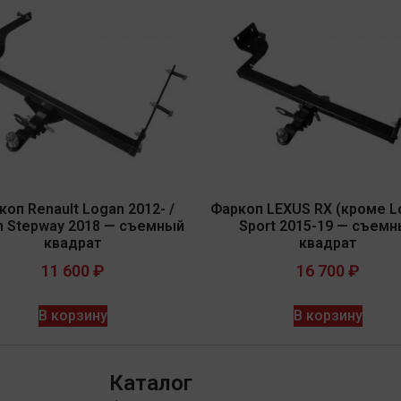
коп Renault Logan 2012- /
Фаркоп LEXUS RX (кроме Lo
n Stepway 2018 — съемный
Sport 2015-19 — съем
квадрат
квадрат
11 600
₽
16 700
₽
В корзину
В корзину
Каталог