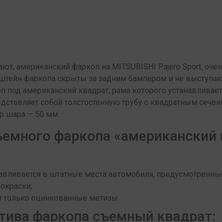
ют, американский фаркоп на MITSUBISHI Pajero Sport, очен
нштейн фаркопа скрыты за задним бампером и не выступаю
п под американский квадрат, рама которого устанавливае
дставляет собой толстостенную трубу с квадратным сече
р шара — 50 мм.
емного фаркопа «американский 
навливается в штатные места автомобиля, предусмотренны
окраски;
я только оцинкованные метизы.
тива фаркопа съемный квадрат: