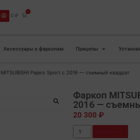
0
0
₽
Аксессуары к фаркопам
Прицепы
Установ
MITSUBISHI Pajero Sport с 2016 — съемный квадрат
Фаркоп MITSUBI
2016 — съемн
20 300
₽
В корзину