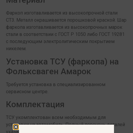
Фаркоп изготавливается из высокопрочной стали
СТ3. Металл окрашивается порошковой краской. Шар
фаркопа изготавливается из высокопрочных марок
стали в соответствии с ГОСТ Р 1050 либо ГОСТ 19281
с последующим электролитическим покрытием
никелем.
Установка ТСУ (фаркопа) на
Фольксваген Амарок
Требуется установка в специализированном
сервисном центре.
Комплектация
ТСУ укомплектован всем необходимым для
установки на автомобиль. Полный перечень деталей
указан в инструкции по установке.