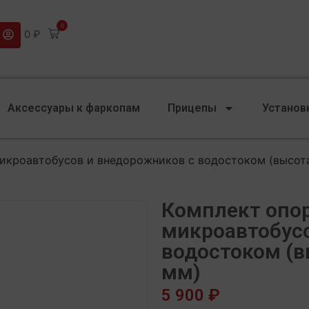
0
0
₽
Аксессуары к фаркопам
Прицепы
Установ
микроавтобусов и внедорожников с водостоком (высот
Комплект опор
микроавтобусо
водостоком (в
мм)
5 900
₽