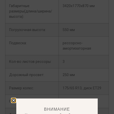
Габаритные
3420х1770х870 мм
размеры(длина/ширина/
высота):
Погрузочная высота:
550 мм
Подвеска:
рессорсно-
амортизаторная
Кол-во листов рессоры:
3
Дорожный просвет:
250 мм
Размер колес:
175/65 R13, диск ET29
Сцепное устройство:
шар ø50 мм.
ВНИМАНИЕ