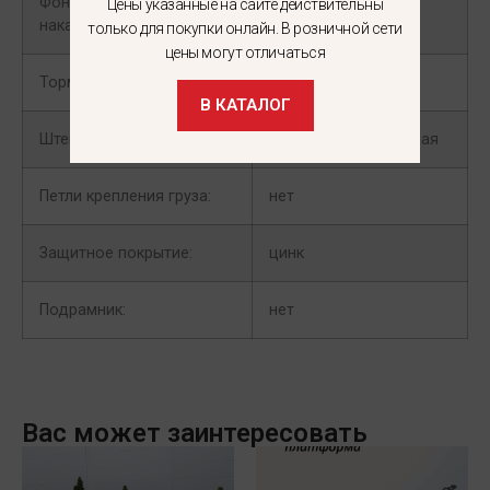
Фонари (лампа
лампа накаливания
Цены указанные на сайте действительны
накаливания/ LED):
только для покупки онлайн. В розничной сети
цены могут отличаться
Тормоз:
нет
В КАТАЛОГ
Штекер:
вилка 7-ми контактная
Петли крепления груза:
нет
Защитное покрытие:
цинк
Подрамник:
нет
Вас может заинтересовать