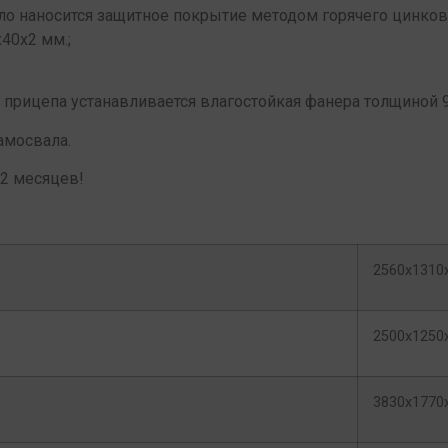
ло наносится защитное покрытие методом горячего цинков
40х2 мм.;
 прицепа устанавливается влагостойкая фанера толщиной 
амосвала.
12 месяцев!
2560х1310
2500х1250
3830х1770