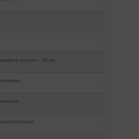
диаметр корпуса — 40 мм.
инкование
аливания
амортизаторная