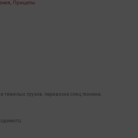
ения
,
Прицепы
и тяжелых грузов: перевозка спец.техники,
ходимого;