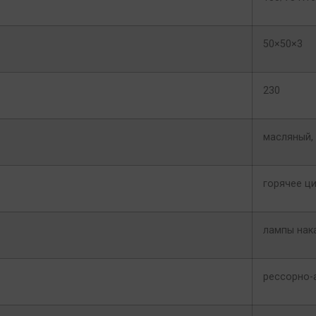
50×50×3
230
масляный, 
горячее ц
лампы нак
рессорно-