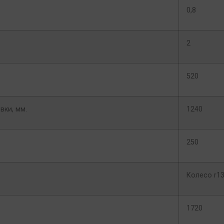
0,8
2
520
вки, мм.
1240
250
Колесо r13
1720