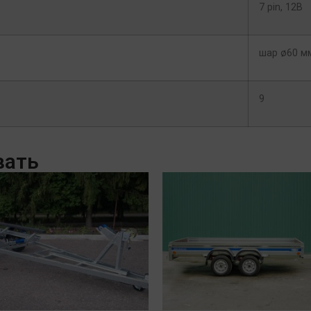
7 pin, 12В
шар ø60 м
9
вать