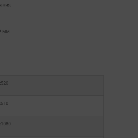
ания;
9 мм.
х520
х510
х1080