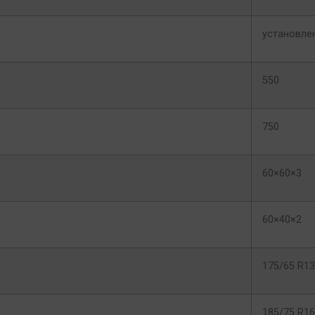
установле
550
750
60×60×3
60×40×2
175/65 R13
185/75 R16