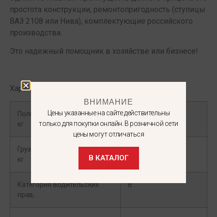
простота конструкции, ремонтопригодность (ступицы
ВАЗ 2108 или Нива), комплектующие российского
производства.
Это надежный помощник в хозяйстве или бизнесе!
Характеристики
ВНИМАНИЕ
Цены указанные на сайте действительны
Полная масса по ПТС,
740
только для покупки онлайн. В розничной сети
кг
цены могут отличаться
Грузоподъемность,
550
В КАТАЛОГ
кг
Категория водительских
B
прав,