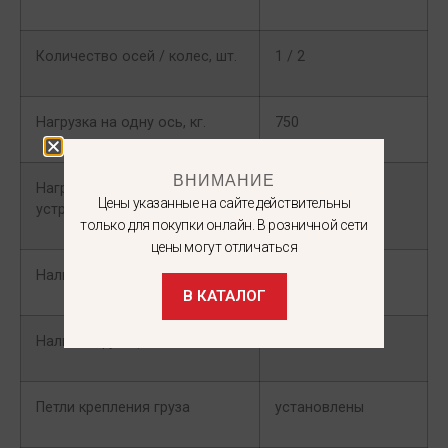
Количество осей / колес, шт.
1 / 2
Нагрузка на одну ось, кг.
750
ВНИМАНИЕ
Нагрузка на сцепное
50
Цены указанные на сайте действительны
устройство, кг.
только для покупки онлайн. В розничной сети
цены могут отличаться
Наличие тормозной системы
отсутствует
В КАТАЛОГ
Наличие функции самосвала
есть
Петли крепления груза
установлены