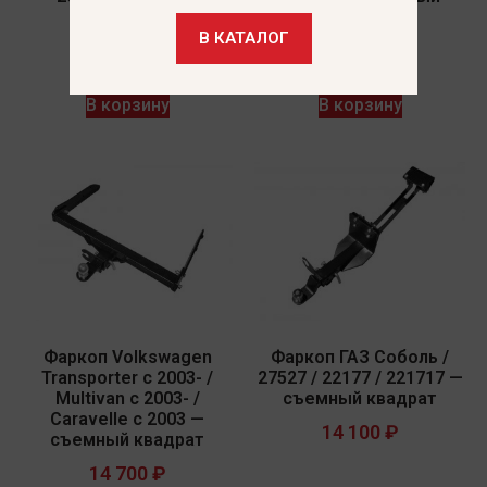
квадрат
квадрат
В КАТАЛОГ
15 700
₽
12 200
₽
В корзину
В корзину
Фаркоп Volkswagen
Фаркоп ГАЗ Соболь /
Transporter c 2003- /
27527 / 22177 / 221717 —
Multivan c 2003- /
съемный квадрат
Caravelle c 2003 —
14 100
₽
съемный квадрат
14 700
₽