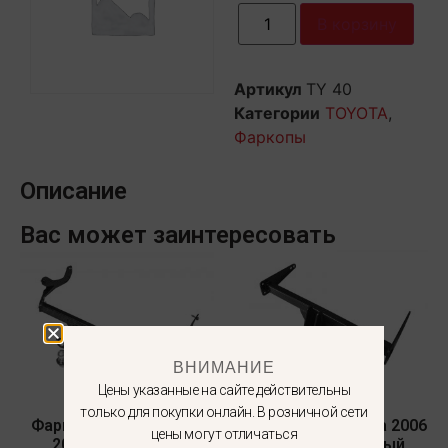
В корзину
Артикул
TY 40
Категории
TOYOTA
,
Фаркопы
Описание
Вас может заинтересовать
ВНИМАНИЕ
Цены указанные на сайте действительны
только для покупки онлайн. В розничной сети
Фаркоп MAZDA CX-5 с
Фаркоп Opel Antara 2006
цены могут отличаться
2012 — съемный
— 2017 — съемный