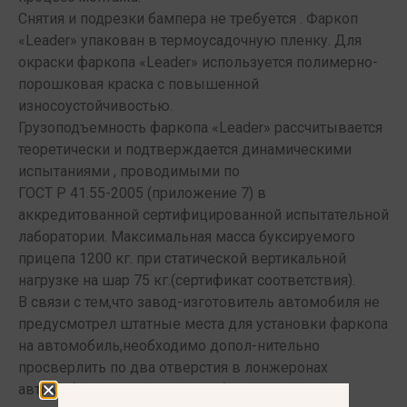
Снятия и подрезки бампера не требуется . Фаркоп
«Leader» упакован в термоусадочную пленку. Для
окраски фаркопа «Leader» используется полимерно-
порошковая краска с повышенной
износоустойчивостью.
Грузоподъемность фаркопа «Leader» рассчитывается
теоретически и подтверждается динамическими
испытаниями , проводимыми по
ГОСТ Р 41.55-2005 (приложение 7) в
аккредитованной сертифицированной испытательной
лаборатории. Максимальная масса буксируемого
прицепа 1200 кг. при статической вертикальной
нагрузке на шар 75 кг.(сертификат соответствия).
В связи с тем,что завод-изготовитель автомобиля не
предусмотрел штатные места для установки фаркопа
на автомобиль,необходимо допол-нительно
просверлить по два отверстия в лонжеронах
автомобиля, и закрепить его болтовыми