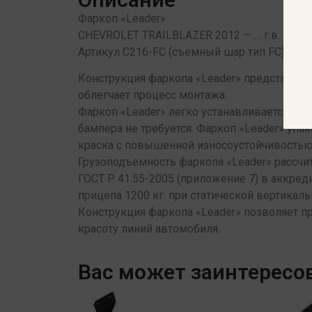
Фаркоп «Leader»
CHEVROLET TRAILBLAZER 2012 — … г.в.
Артикул C216-FC (съемный шар тип FC)
Конструкция фаркопа «Leader» представляет
облегчает процесс монтажа.
Фаркоп «Leader» легко устанавливается на
бампера не требуется. Фаркоп «Leader» уп
краска с повышенной износоустойчивостью
Грузоподъемность фаркопа «Leader» рассч
ГОСТ Р 41.55-2005 (приложение 7) в аккре
прицепа 1200 кг. при статической вертикаль
Конструкция фаркопа «Leader» позволяет п
красоту линий автомобиля.
Вас может заинтересо