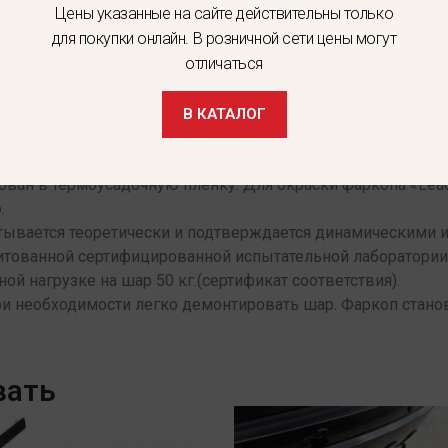
Цены указанные на сайте действительны только
для покупки онлайн. В розничной сети цены могут
отличаться
 собой разборный вариант, что позволяет экономить место
В КАТАЛОГ
 штатные отверстия автомо-биля , предусмотренные заводо
акован в термоусадочную пленку. Для окраски фаркопа «Le
.
итывается теоретически и подтверждается динамическими 
дитованной сертифицированной испытательной лаборатори
ной нагрузке на шар 50 кг.(сертификат соответствия).
ри необходимости легко демонтировать шар. Фаркоп стано
вать