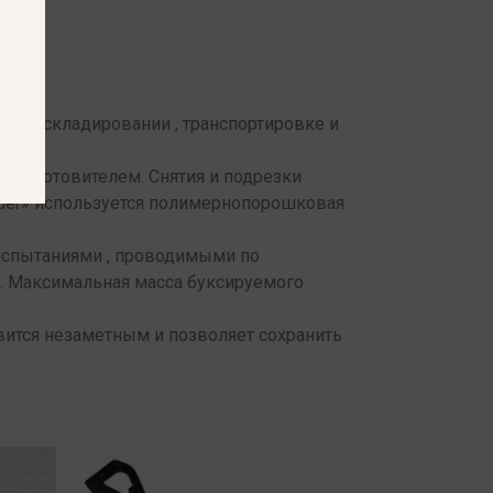
 при складировании , транспортировке и
м-изготовителем. Снятия и подрезки
ader» используется полимернопорошковая
испытаниями , проводимыми по
и. Максимальная масса буксируемого
вится незаметным и позволяет сохранить