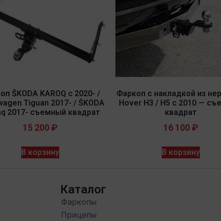
оп ŠKODA KAROQ с 2020- /
Фаркоп c накладкой из не
wagen Tiguan 2017- / ŠKODA
Hover H3 / H5 с 2010 — с
aq 2017- съемный квадрат
квадрат
15 200
₽
16 100
₽
В корзину
В корзину
Каталог
Фаркопы
Прицепы