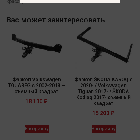
красоту линий автомобиля.
Вас может заинтересовать
Фаркоп Volkswagen
Фаркоп ŠKODA KAROQ с
TOUAREG с 2002-2018 —
2020- / Volkswagen
съемный квадрат
Tiguan 2017- / ŠKODA
Kodiaq 2017- съемный
18 100
₽
квадрат
15 200
₽
В корзину
В корзину