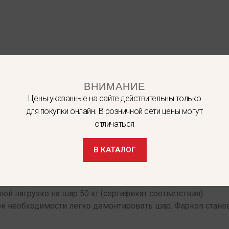
ВНИМАНИЕ
Цены указанные на сайте действительны только
для покупки онлайн. В розничной сети цены могут
 собой разборный вариант, что позволяет экономить место
отличаться
 штатные отверстия автомобиля , предусмотренные заводом
В КАТАЛОГ
итывается теорети-чески и подтверждается динамическими
дитованной сертифицированной испытательной лаборатори
ной нагрузке на шар 50 кг.(сертификат соответствия).
ри необходимости легко демонтировать шар. Фаркоп стано