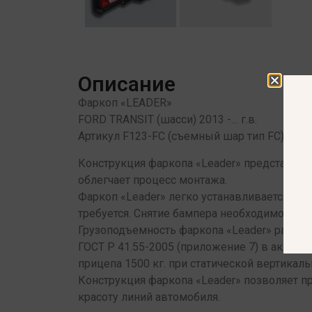
Описание
Фаркоп «LEADER»
FORD TRANSIT (шасси) 2013 -… г.в.
Артикул F123-FC (съемный шар тип FC)
Конструкция фаркопа «Leader» представляет
облегчает процесс монтажа.
Фаркоп «Leader» легко устанавливается на
требуется. Снятие бампера необходимо.
Грузоподъемность фаркопа «Leader» рассч
ГОСТ Р 41.55-2005 (приложение 7) в аккре
прицепа 1500 кг. при статической вертикаль
Конструкция фаркопа «Leader» позволяет п
красоту линий автомобиля.