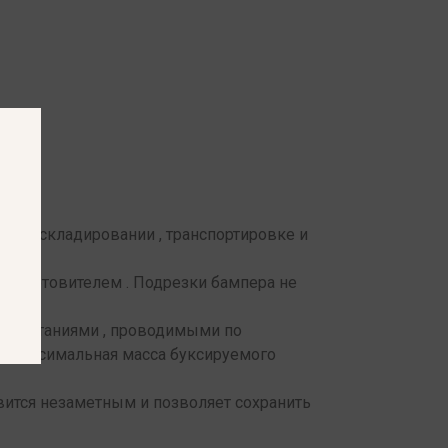
 при складировании , транспортировке и
-изготовителем . Подрезки бампера не
 испытаниями , проводимыми по
и. Максимальная масса буксируемого
вится незаметным и позволяет сохранить