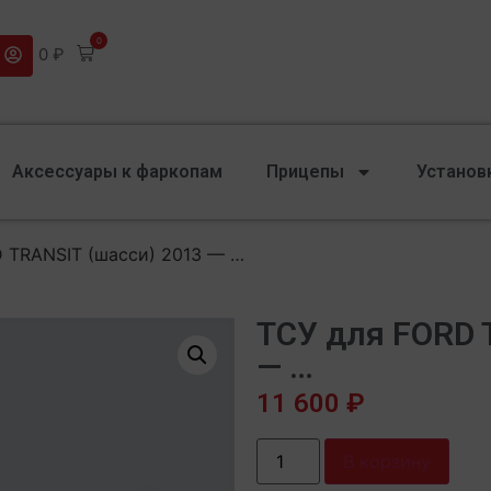
0
0
₽
Аксессуары к фаркопам
Прицепы
Установ
 TRANSIT (шасси) 2013 — …
ТСУ для FORD 
— …
11 600
₽
В корзину