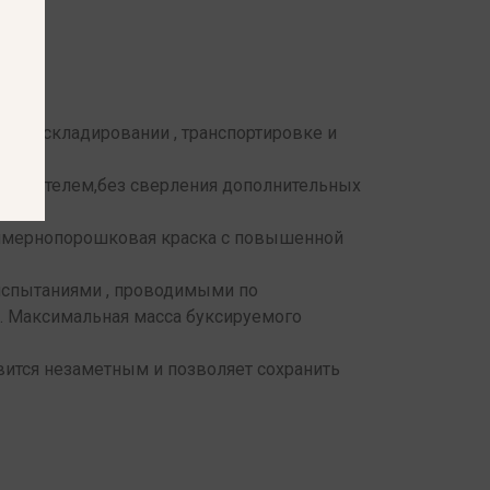
 при складировании , транспортировке и
готовителем,без сверления дополнительных
олимернопорошковая краска с повышенной
испытаниями , проводимыми по
и. Максимальная масса буксируемого
вится незаметным и позволяет сохранить