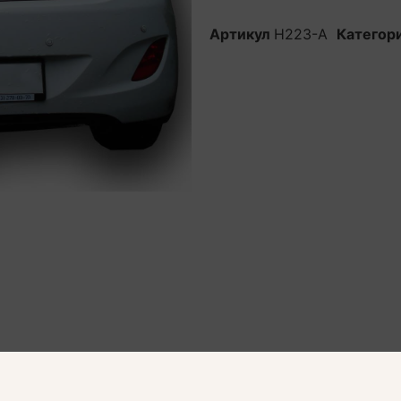
Артикул
H223-A
Категор