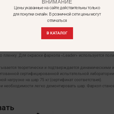
ВНИМАНИЕ
Цены указанные на сайте действительны только
для покупки онлайн. В розничной сети цены могут
отличаться
 собой разборный вариант, что позволяет экономить место
В КАТАЛОГ
 штатные места автомобиля, предусмотренные заводом-из
ера не требуется.
ю пленку. Для окраски фаркопа «Leader» используется п
итывается теоретически и подтверждается динамическими 
дитованной сертифицированной испытательной лаборатори
ной нагрузке на шар 75 кг.(сертификат соответствия).
ри необходимости легко демонтировать шар. Фаркоп стано
вать