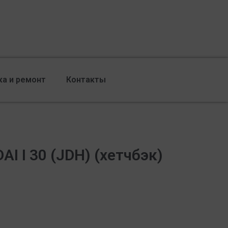
ка и ремонт
Контакты
I I 30 (JDH) (хетчбэк)