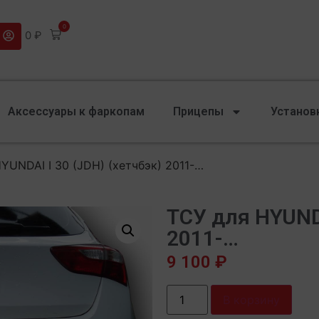
0
0
₽
Аксессуары к фаркопам
Прицепы
Установ
YUNDAI I 30 (JDH) (хетчбэк) 2011-…
ТСУ для HYUNDA
2011-…
9 100
₽
В корзину