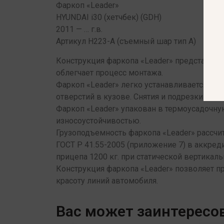
Фаркоп «Leader»
HYUNDAI i30 (хетчбек) (GDH)
2011 — … г.в.
Артикул Н223-A (съемный шар тип A)
Конструкция фаркопа «Leader» представляет
облегчает процесс монтажа.
Фаркоп «Leader» легко устанавливается на
отверстий в кузове. Снятия и подрезки бамп
Фаркоп «Leader» упакован в термоусадочну
износоустойчивостью.
Грузоподъемность фаркопа «Leader» рассч
ГОСТ Р 41.55-2005 (приложение 7) в аккре
прицепа 1200 кг. при статической вертикаль
Конструкция фаркопа «Leader» позволяет п
красоту линий автомобиля.
Вас может заинтересо