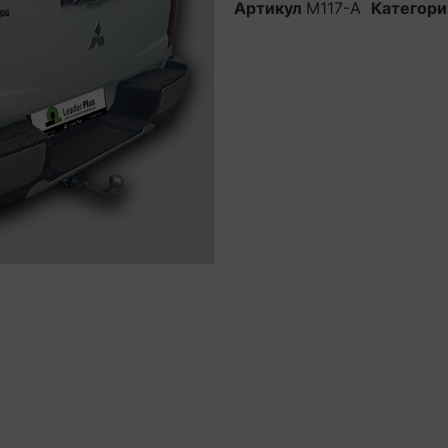
Артикул
M117-A
Категори