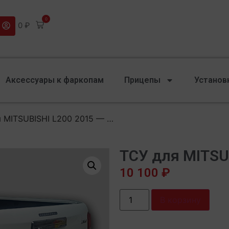
0
0
₽
Аксессуары к фаркопам
Прицепы
Установ
я MITSUBISHI L200 2015 — …
ТСУ для MITSU
10 100
₽
В корзину