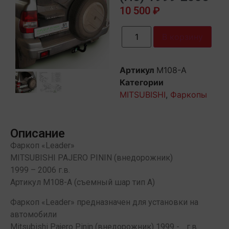
10 500
₽
В корзину
Артикул
M108-A
Категории
MITSUBISHI
,
Фаркопы
Описание
Фаркоп «Leader»
MITSUBISHI PAJERO PININ (внедорожник)
1999 – 2006 г.в.
Артикул M108-А (съемный шар тип А)
Фаркоп «Leader» предназначен для установки на
автомобили
Mitsubishi Pajero Pinin (внедорожник) 1999 -… г.в..