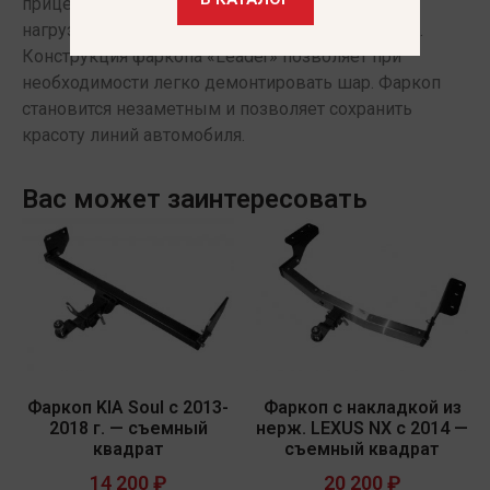
прицепа 1500кг. при статической вертикальной
нагрузке на шар 75кг.(сертификат соответствия).
Конструкция фаркопа «Leader» позволяет при
необходимости легко демонтировать шар. Фаркоп
становится незаметным и позволяет сохранить
красоту линий автомобиля.
Вас может заинтересовать
Фаркоп KIA Soul с 2013-
Фаркоп с накладкой из
2018 г. — съемный
нерж. LEXUS NX с 2014 —
квадрат
съемный квадрат
14 200
₽
20 200
₽