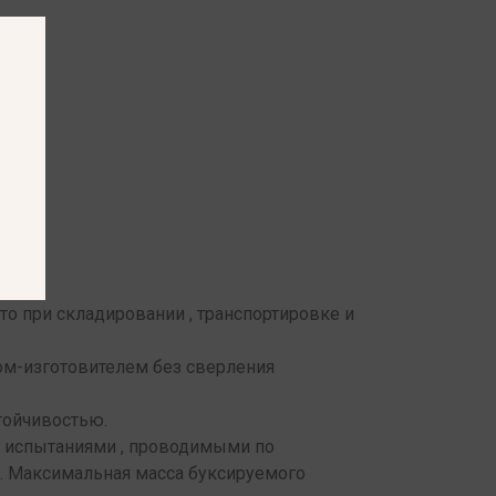
то при складировании , транспортировке и
ом-изготовителем без сверления
тойчивостью.
и испытаниями , проводимыми по
и. Максимальная масса буксируемого