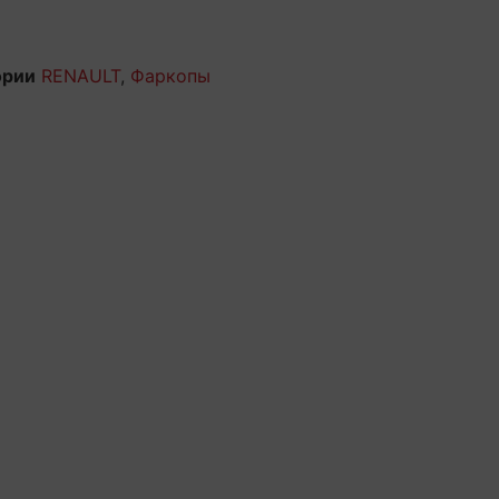
ории
RENAULT
,
Фаркопы