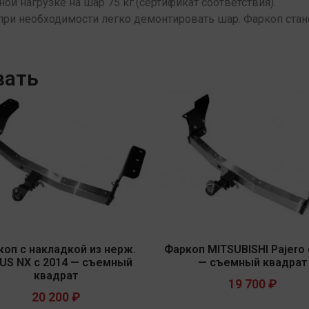
ной нагрузке на шар 75 кг.(сертификат соответствия).
при необходимости легко демонтировать шар. Фаркоп стан
вать
коп с накладкой из нерж.
Фаркоп MITSUBISHI Pajero 
US NX с 2014 — съемный
— съемный квадрат
квадрат
19 700
₽
20 200
₽