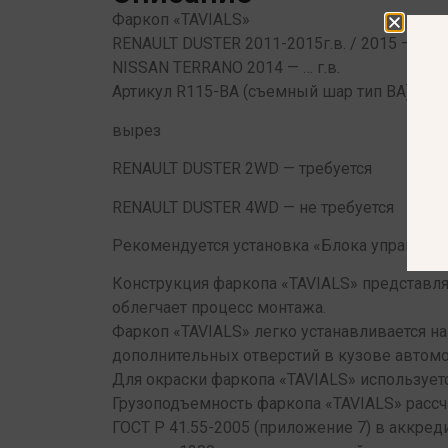
Фаркоп «TAVIALS»
RENAULT DUSTER 2011-2015г.в. / 2015 — … г.в
NISSAN TERRANO 2014 — … г.в.
Артикул R115-BА (съемный шар тип BА)
вырез
RENAULT DUSTER 2WD — требуется
RENAULT DUSTER 4WD — не требуется
Рекомендуется установка «Блока управления
Конструкция фаркопа «TAVIALS» представляе
облегчает процесс монтажа.
Фаркоп «TAVIALS» легко устанавливается н
дополнительных отверстий в кузове автомоб
Для окраски фаркопа «TAVIALS» используе
Грузоподъемность фаркопа «TAVIALS» расс
ГОСТ Р 41.55-2005 (приложение 7) в аккре