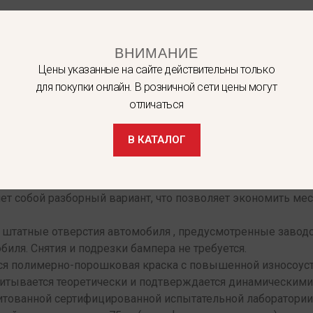
.
ВНИМАНИЕ
Цены указанные на сайте действительны только
для покупки онлайн. В розничной сети цены могут
отличаться
В КАТАЛОГ
 (smart connect) SM-3,0» артикул KPL-024
т собой разборный вариант, что позволяет экономить мес
а штатные отверстия автомобиля , предусмотренные завод
иля. Снятия и подрезки бампера не требуется.
тся полимерно-порошковая краска с повышенной износоус
читывается теоретически и подтверждается динамическим
дитованной сертифицированной испытательной лаборатори