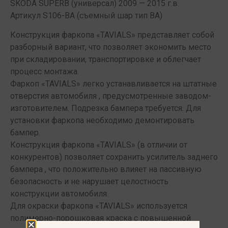
SKODA SUPERB (универсал) 2009 — 2015 г.в.
Артикул S106-BА (съемный шар тип BА)
Конструкция фаркопа «TAVIALS» представляет собой
разборный вариант, что позволяет экономить место
при складировании, транспортировке и облегчает
процесс монтажа.
Фаркоп «TAVIALS» легко устанавливается на штатные
отверстия автомобиля , предусмотренные заводом-
изготовителем. Подрезка бампера требуется. Для
установки фаркопа необходимо демонтировать
бампер.
Конструкция фаркопа «TAVIALS» (в отличии от
конкурентов) позволяет сохранить усилитель заднего
бампера , что положительно влияет на пассивную
безопасность и не нарушает целостность
конструкции автомобиля.
Для окраски фаркопа «TAVIALS» используется
полимерно-порошковая краска с повышенной