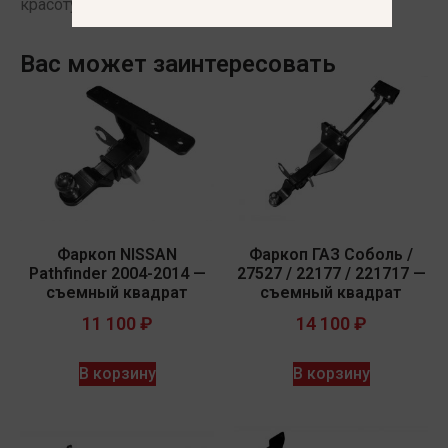
красоту линий автомобиля.
Вас может заинтересовать
Фаркоп NISSAN
Фаркоп ГАЗ Соболь /
Pathfinder 2004-2014 —
27527 / 22177 / 221717 —
съемный квадрат
съемный квадрат
11 100
₽
14 100
₽
В корзину
В корзину