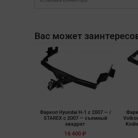
Установка коннектора
Вас может заинтересо
Фаркоп Hyundai H-1 с 2007 — /
Фарк
STAREX c 2007 — съемный
Volks
квадрат
Kodi
16 400
₽