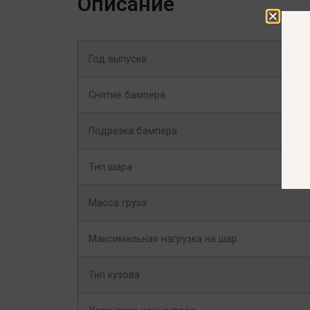
Описание
Год выпуска
Снятие бампера
Подрезка бампера
Тип шара
Масса груза
Максимальная нагрузка на шар
Тип кузова