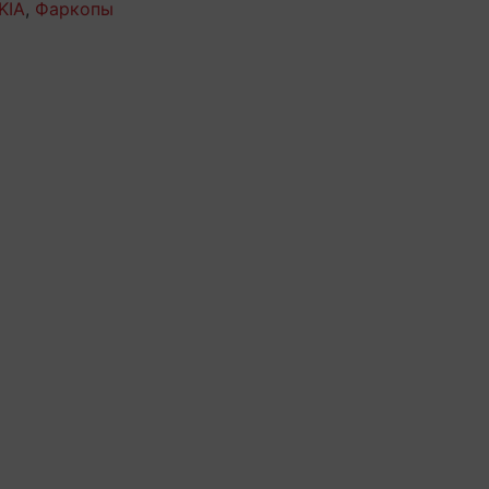
KIA
,
Фаркопы