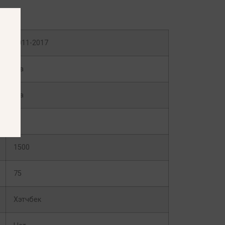
2011-2017
Да
Да
E
1500
75
Хэтчбек