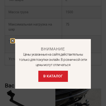
Масса груза
1500
Максимальная нагрузка на
75
шар
Тип кузова
Лифтбек/
Универсал
ВНИМАНИЕ
Цены указанные на сайте действительны
Установка коннектора
Обязательно
только для покупки онлайн. В розничной сети
цены могут отличаться
В КАТАЛОГ
Вас может заинтересовать