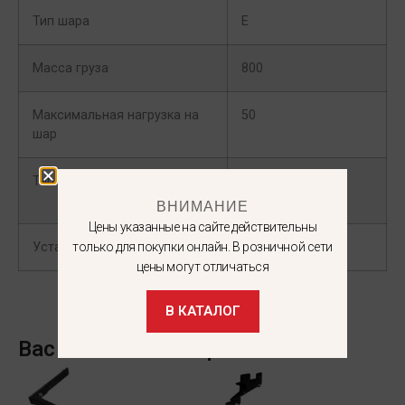
Тип шара
E
Масса груза
800
Максимальная нагрузка на
50
шар
Тип кузова
Фургон/
Микроавтобус
ВНИМАНИЕ
Цены указанные на сайте действительны
Установка коннектора
Нет
только для покупки онлайн. В розничной сети
цены могут отличаться
В КАТАЛОГ
Вас может заинтересовать