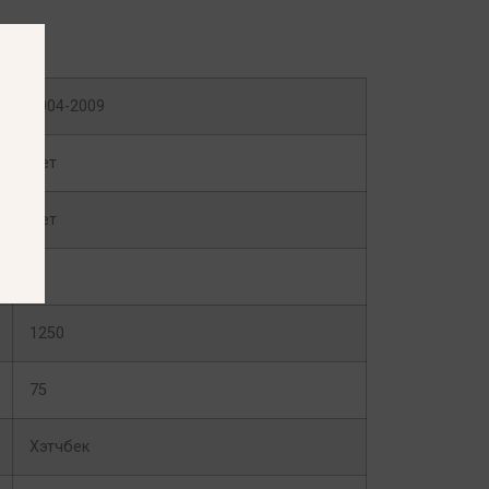
2004-2009
Нет
Нет
E
1250
75
Хэтчбек