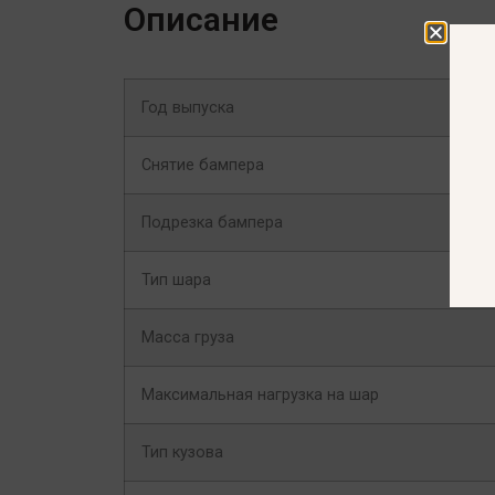
Описание
Год выпуска
Снятие бампера
Подрезка бампера
Тип шара
Масса груза
Максимальная нагрузка на шар
Тип кузова